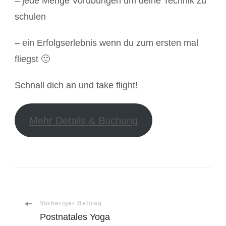
– jede Menge Vorübungen um deine Technik zu
schulen
– ein Erfolgserlebnis wenn du zum ersten mal
fliegst 🙂
Schnall dich an und take flight!
Mehr Details & Buchung
Beitragsnavigation
Vorheriger Beitrag
Postnatales Yoga