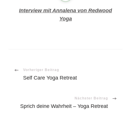
Interview mit Annalena von Redwood
Yoga
Beitragsnavigation
Vorheriger Beitrag
Self Care Yoga Retreat
Nächster Beitrag
Sprich deine Wahrheit – Yoga Retreat