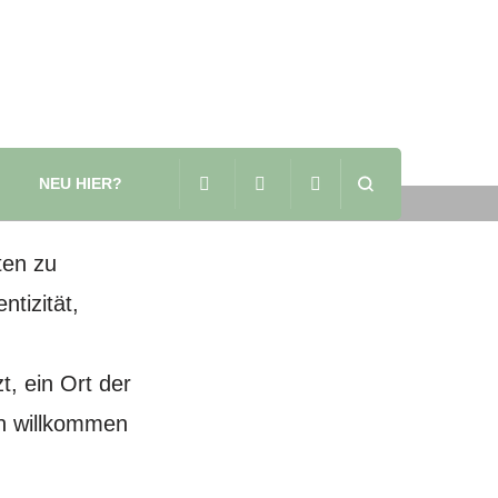
NEU HIER?
ion
ten zu
tizität,
, ein Ort der
h willkommen