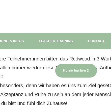
Redwood Yoga
KING & INFOS
TEACHER TRAINING
CONTACT
er kann jeder Mensch die eigene Weisheit & Intuit
entdecken - auch du!
re Teilnehmer:innen bitten das Redwood in 3 Wor
fallen immer wieder diese Worte: Community, Authen
Neu hier?
Kurse buchen
t.
 besonders, denn wir haben es uns zum Ziel gesetzt
, Akzeptanz und Ruhe zu sein an dem jeder Mensc
 du bist und fühl dich Zuhause!