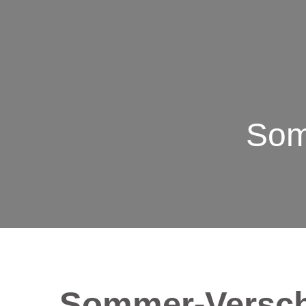
Som
Sommer-Versc