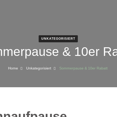
UNKATEGORISIERT
merpause & 10er Ra
Home
Unkategorisiert
Sommerpause & 10er Rabatt
hnaufpause