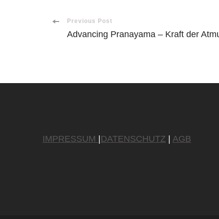
Post
Previous Post
Advancing Pranayama – Kraft der Atmu
Navigation
IMPRESSUM
|
DATENSCHUTZ
|
AGB