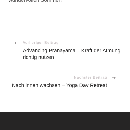
Beitragsnavigation
Vorheriger Beitrag
Advancing Pranayama – Kraft der Atmung
richtig nutzen
Nächster Beitrag
Nach innen wachsen – Yoga Day Retreat